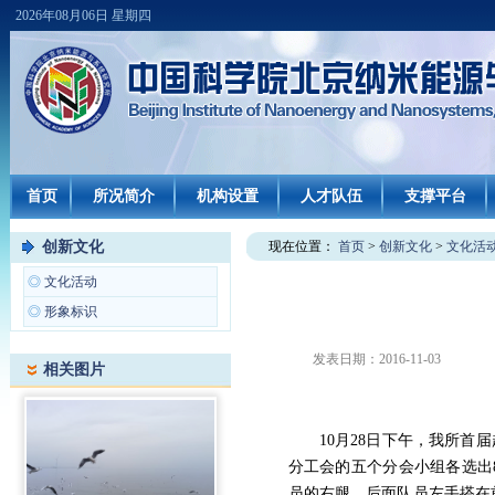
2026年08月06日 星期四
首页
所况简介
机构设置
人才队伍
支撑平台
创新文化
现在位置：
首页
>
创新文化
>
文化活
◎
文化活动
◎
形象标识
发表日期：
2016-11-03
相关图片
10
月
28
日下午，我所首届
分工会的五个分会小组各选出
员的右腿，后面队员左手搭在