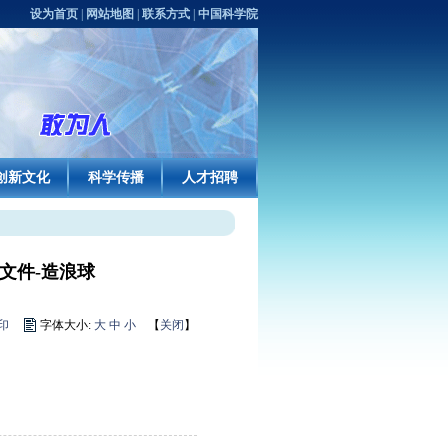
设为首页
|
网站地图
|
联系方式
|
中国科学院
创新文化
科学传播
人才招聘
文件-造浪球
印
字体大小:
大
中
小
【
关闭
】