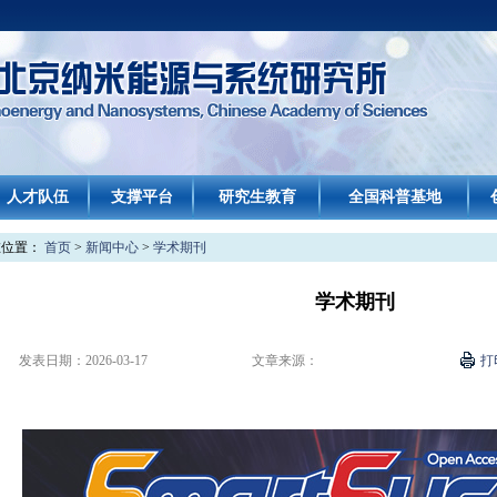
人才队伍
支撑平台
研究生教育
全国科普基地
在位置：
首页
>
新闻中心
>
学术期刊
学术期刊
发表日期：
2026-03-17
文章来源：
打