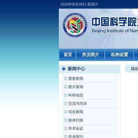
2026年08月08日 星期六
首页
所况简介
机构设置
新闻中心
现
◎
重要新闻
◎
图片新闻
◎
科研动态
◎
交流与培训
◎
综合新闻
◎
媒体扫描
◎
学术会议
◎
学术期刊