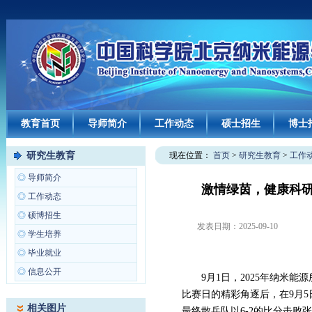
教育首页
导师简介
工作动态
硕士招生
博士
研究生教育
现在位置：
首页
>
研究生教育
>
工作
◎
导师简介
激情绿茵，健康科研
◎
工作动态
◎
硕博招生
发表日期：
2025-09-10
◎
学生培养
◎
毕业就业
◎
信息公开
9月1日，2025年纳米
比赛日的精彩角逐后，在9月
相关图片
最终散兵队以6-2的比分击败