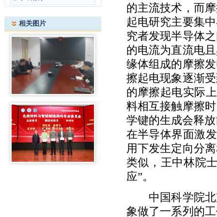
的主流技术，而摩
起电研究主要集中
相关图片
究者发现半导体之
的电流为直流电且
缘体组成的摩擦发
擦起电现象逐渐受
的摩擦起电实际
料相互接触摩擦时
学键的生成会释放
在半导体界面激
用下发生定向分离
类似，王中林院士
应”。
中国科学院北
象做了一系列的工