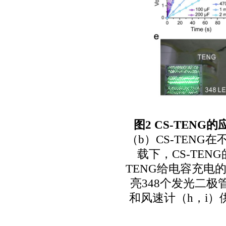
图
2 CS-TENG
的
（
b
）
CS-TENG
在
载下，
CS-TENG
TENG
给电容充电
亮
348
个发光二极
和风速计（
h
，
i
）