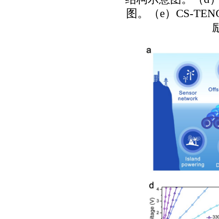
图。（
e
）
CS-TEN