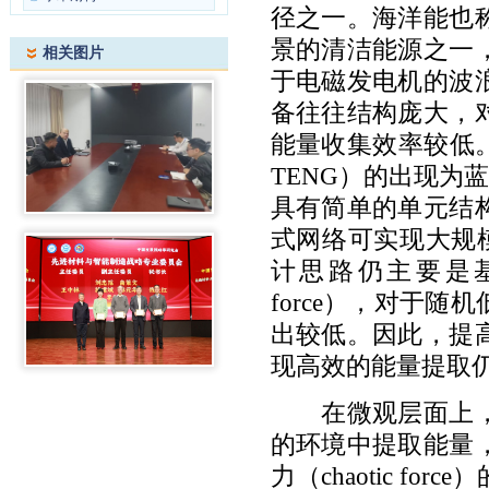
径之一。海洋能也
景的清洁能源之一
相关图片
于电磁发电机的波
备往往结构庞大，
能量收集效率较低
TENG
）的出现为蓝
具有简单的单元结
式网络可实现大规
计思路仍主要是
force
），对于随机
出较低。因此，提
现高效的能量提取
在微观层面上
的环境中提取能量
力（
chaotic force
）