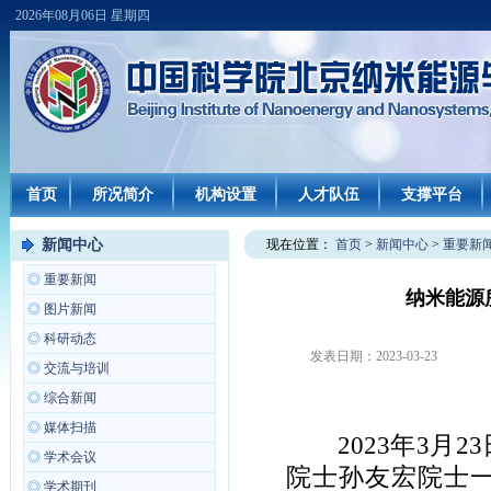
2026年08月06日 星期四
首页
所况简介
机构设置
人才队伍
支撑平台
新闻中心
现在位置：
首页
>
新闻中心
>
重要新
◎
重要新闻
纳米能源
◎
图片新闻
◎
科研动态
发表日期：
2023-03-23
◎
交流与培训
◎
综合新闻
◎
媒体扫描
2023
年
3
月
23
◎
学术会议
院士孙友宏院士
◎
学术期刊