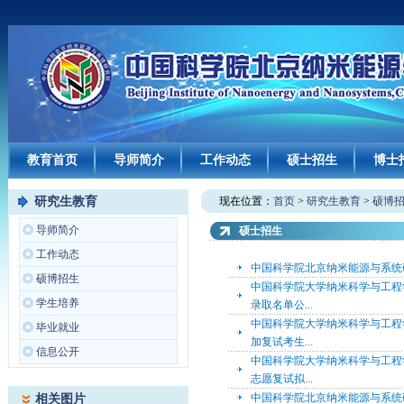
教育首页
导师简介
工作动态
硕士招生
博士
研究生教育
现在位置：
首页
>
研究生教育
>
硕博
◎
导师简介
硕士招生
◎
工作动态
中国科学院北京纳米能源与系统研
◎
硕博招生
中国科学院大学纳米科学与工程学
◎
学生培养
录取名单公...
中国科学院大学纳米科学与工程学
◎
毕业就业
加复试考生...
◎
信息公开
中国科学院大学纳米科学与工程学
志愿复试拟...
中国科学院北京纳米能源与系统研
相关图片